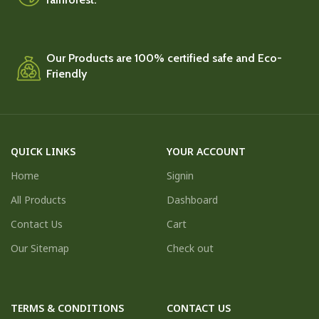
Our Products are 100% certified safe and Eco-
Friendly
QUICK LINKS
YOUR ACCOUNT
Home
Signin
All Products
Dashboard
Contact Us
Cart
Our Sitemap
Check out
TERMS & CONDITIONS
CONTACT US