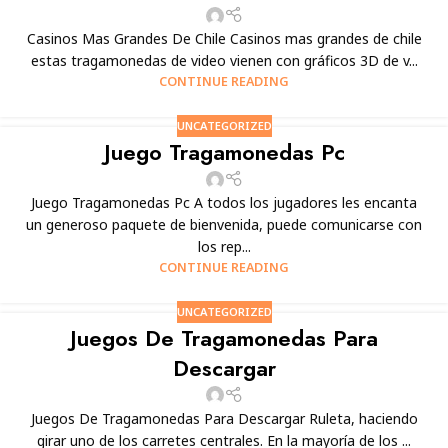
Casinos Mas Grandes De Chile Casinos mas grandes de chile
estas tragamonedas de video vienen con gráficos 3D de v...
CONTINUE READING
UNCATEGORIZED
Juego Tragamonedas Pc
Juego Tragamonedas Pc A todos los jugadores les encanta
un generoso paquete de bienvenida, puede comunicarse con
los rep...
CONTINUE READING
UNCATEGORIZED
Juegos De Tragamonedas Para
Descargar
Juegos De Tragamonedas Para Descargar Ruleta, haciendo
girar uno de los carretes centrales. En la mayoría de los ...