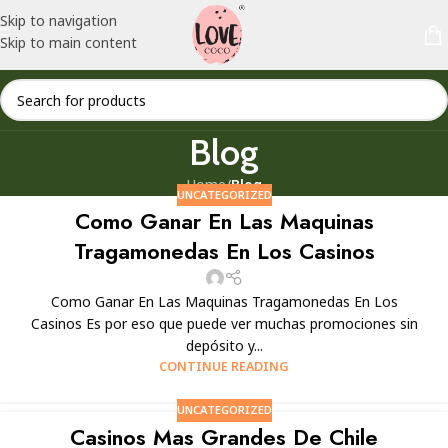
Skip to navigation
Skip to main content
Blog
Home
/
Blog
UNCATEGORIZED
Como Ganar En Las Maquinas
Tragamonedas En Los Casinos
Como Ganar En Las Maquinas Tragamonedas En Los
Casinos Es por eso que puede ver muchas promociones sin
depósito y...
CONTINUE READING
UNCATEGORIZED
Casinos Mas Grandes De Chile